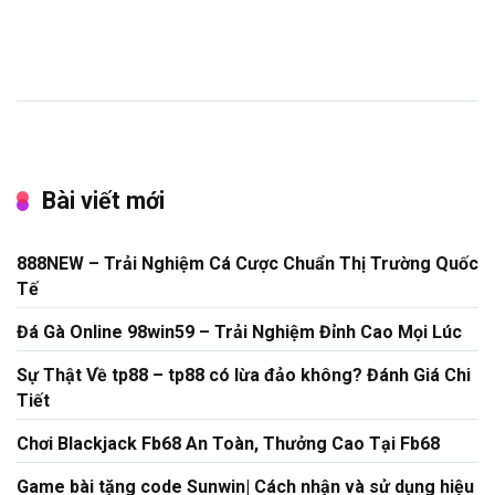
Bài viết mới
888NEW – Trải Nghiệm Cá Cược Chuẩn Thị Trường Quốc
Tế
Đá Gà Online 98win59 – Trải Nghiệm Đỉnh Cao Mọi Lúc
Sự Thật Về tp88 – tp88 có lừa đảo không? Đánh Giá Chi
Tiết
Chơi Blackjack Fb68 An Toàn, Thưởng Cao Tại Fb68
Game bài tặng code Sunwin| Cách nhận và sử dụng hiệu