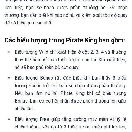
liên tiếp, bạn sẽ nhận được phần thưởng ảo. Để nhận
thưởng, bạn cần biết khi nào nổ hũ và kiểm soát tốc độ quay
để có hiệu quả cao nhất.
Các biểu tượng trong Pirate King bao gồm:
Biểu tượng Wild chỉ xuất hiện ở cột 2, 3, 4 và thường
thay thế hầu hết các biểu tượng còn lại. Khi xuất hiện,
nó sẽ bao phủ toàn bộ cột quay.
Biểu tượng Bonus rất đặc biệt, khi bạn thấy 3 biểu
tượng Bonus trở lên, bạn sẽ nhận được phần thưởng.
Nếu bạn làm nổ hũ Pirate King khi có biểu tượng
Bonus, bạn có cơ hội nhận được phần thưởng lớn gấp
nhiều lần.
Biểu tượng Free giúp tăng cường may mắn và tỷ lệ
chiến thắng. Nếu có từ 3 biểu tượng miễn phí trở lên,