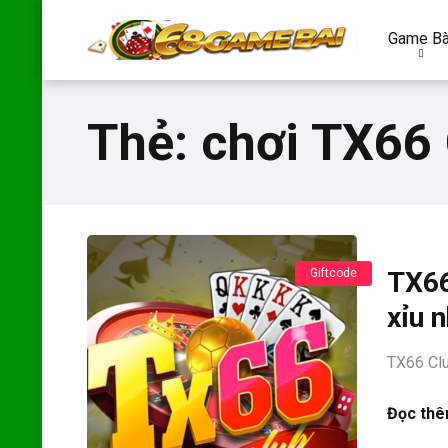
Game Bà
Thẻ:
chơi TX66
Giftcode
TX66
xỉu 
TX66 Clu
Đọc thê