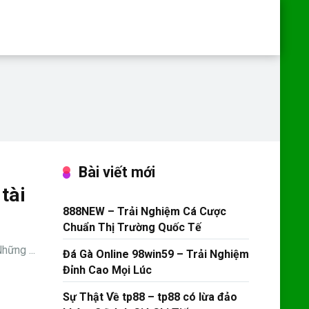
Bài viết mới
tài
888NEW – Trải Nghiệm Cá Cược
Chuẩn Thị Trường Quốc Tế
hững ...
Đá Gà Online 98win59 – Trải Nghiệm
Đỉnh Cao Mọi Lúc
Sự Thật Về tp88 – tp88 có lừa đảo