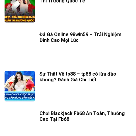
Thị Trường Quốc Tế
Đá Gà Online 98win59 – Trải Nghiệm
Đỉnh Cao Mọi Lúc
Sự Thật Về tp88 – tp88 có lừa đảo
không? Đánh Giá Chi Tiết
Chơi Blackjack Fb68 An Toàn, Thưởng
Cao Tại Fb68