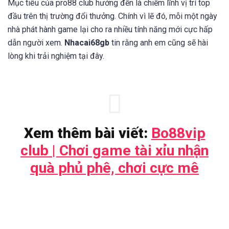
Mục tiêu của pro88 club hướng đến là chiếm lĩnh vị trí top
đầu trên thị trường đổi thưởng. Chính vì lẽ đó, mỗi một ngày
nhà phát hành game lại cho ra nhiều tính năng mới cực hấp
dẫn người xem.
Nhacai68gb
tin rằng anh em cũng sẽ hài
lòng khi trải nghiệm tại đây.
Xem thêm bài viết:
Bo88vip
club | Chơi game tài xỉu nhận
quà phủ phê, chơi cực mê