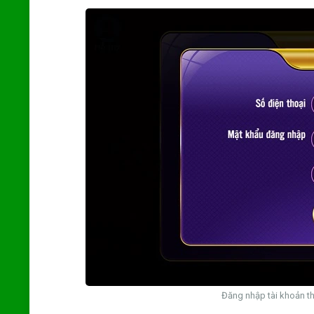
Đăng nhập tài khoản th