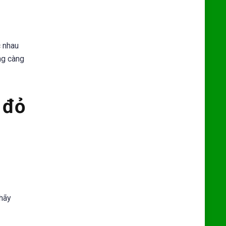
c nhau
ng càng
 đỏ
 hãy