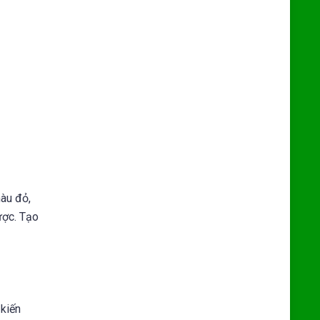
àu đỏ,
ược. Tạo
 kiến