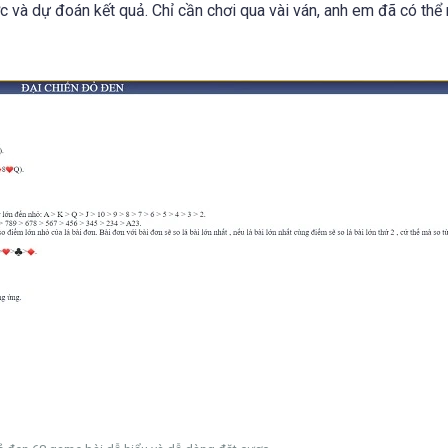
c và dự đoán kết quả. Chỉ cần chơi qua vài ván, anh em đã có thể