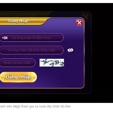
ành viên 68gb tham gia cá cược đại chiến đỏ đen