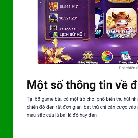
Đại chiến 
Một số thông tin về 
Tại 68 game bài, có một trò chơi phổ biến thu hút n
chiến đỏ đen rất đơn giản, bet thủ chỉ cần cược vào
màu sắc của lá bài là đỏ hay đen.