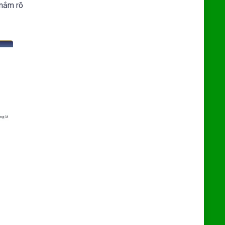
 nắm rõ