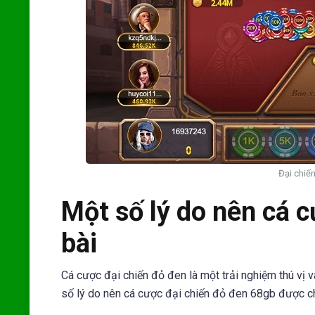
Đại chiế
Một số lý do nên cá 
bài
Cá cược đại chiến đỏ đen là một trải nghiệm thú vị
số lý do nên cá cược đại chiến đỏ đen 68gb được ch