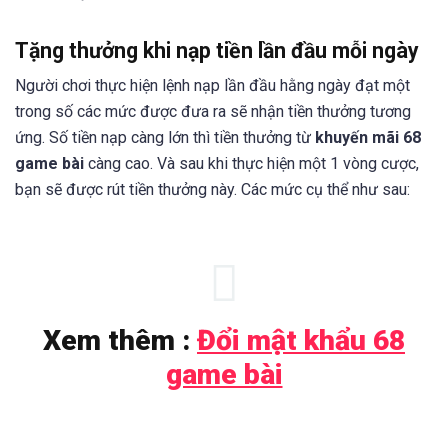
Tặng thưởng khi nạp tiền lần đầu mỗi ngày
Người chơi thực hiện lệnh nạp lần đầu hằng ngày đạt một
trong số các mức được đưa ra sẽ nhận tiền thưởng tương
ứng. Số tiền nạp càng lớn thì tiền thưởng từ
khuyến mãi 68
game bài
càng cao. Và sau khi thực hiện một 1 vòng cược,
bạn sẽ được rút tiền thưởng này. Các mức cụ thể như sau:
Xem thêm :
Đổi mật khẩu 68
game bài