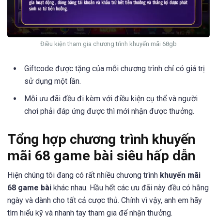
Điều kiện tham gia chương trình khuyến mãi 68gb
Giftcode được tặng của mỗi chương trình chỉ có giá trị
sử dụng một lần.
Mỗi ưu đãi đều đi kèm với điều kiện cụ thể và người
chơi phải đáp ứng được thì mới nhận được thưởng.
Tổng hợp chương trình khuyến
mãi 68 game bài siêu hấp dẫn
Hiện chúng tôi đang có rất nhiều chương trình
khuyến mãi
68 game bài
khác nhau. Hầu hết các ưu đãi này đều có hằng
ngày và dành cho tất cả cược thủ. Chính vì vậy, anh em hãy
tìm hiểu kỹ và nhanh tay tham gia để nhận thưởng.