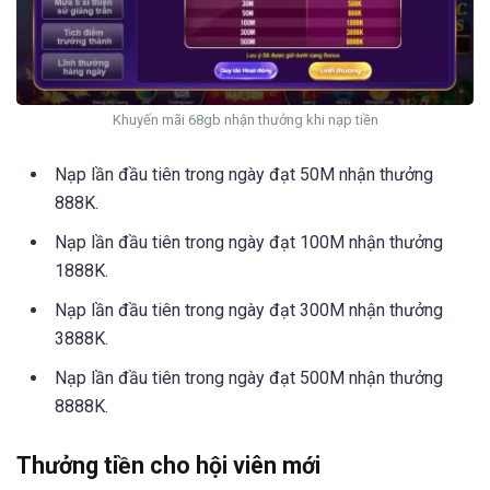
Khuyến mãi 68gb nhận thưởng khi nạp tiền
Nạp lần đầu tiên trong ngày đạt 50M nhận thưởng
888K.
Nạp lần đầu tiên trong ngày đạt 100M nhận thưởng
1888K.
Nạp lần đầu tiên trong ngày đạt 300M nhận thưởng
3888K.
Nạp lần đầu tiên trong ngày đạt 500M nhận thưởng
8888K.
Thưởng tiền cho hội viên mới