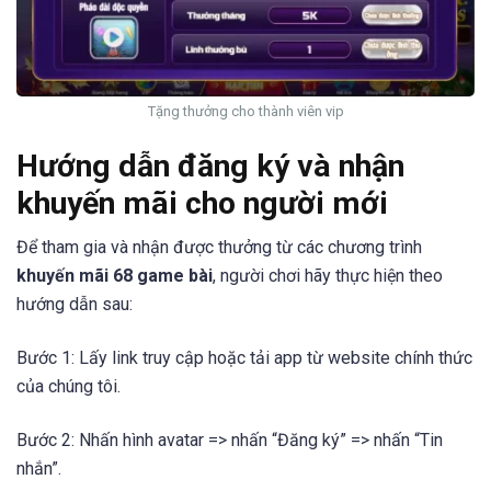
Tặng thưởng cho thành viên vip
Hướng dẫn đăng ký và nhận
khuyến mãi cho người mới
Để tham gia và nhận được thưởng từ các chương trình
khuyến mãi 68 game bài
, người chơi hãy thực hiện theo
hướng dẫn sau:
Bước 1: Lấy link truy cập hoặc tải app từ website chính thức
của chúng tôi.
Bước 2: Nhấn hình avatar => nhấn “Đăng ký” => nhấn “Tin
nhắn”.