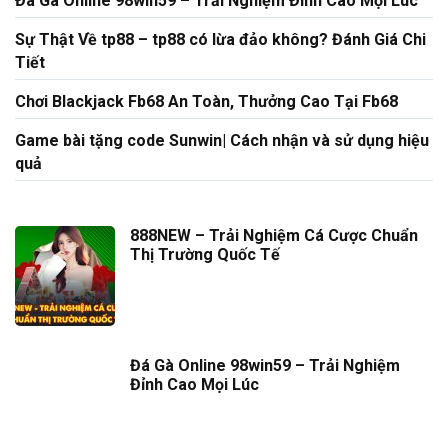
Đá Gà Online 98win59 – Trải Nghiệm Đỉnh Cao Mọi Lúc
Sự Thật Về tp88 – tp88 có lừa đảo không? Đánh Giá Chi
Tiết
Chơi Blackjack Fb68 An Toàn, Thưởng Cao Tại Fb68
Game bài tặng code Sunwin| Cách nhận và sử dụng hiệu
quả
888NEW – Trải Nghiệm Cá Cược Chuẩn
Thị Trường Quốc Tế
Đá Gà Online 98win59 – Trải Nghiệm
Đỉnh Cao Mọi Lúc