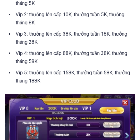
tháng 5K.
Vip 2: thưởng lên cấp 10K, thưởng tuần 5K, thưởng
tháng 8K.
Vip 3: thưởng lên cấp 38K, thưởng tuần 18K, thưởng
tháng 28K.
Vip 4: thưởng lên cấp 88K, thưởng tuần 38K, thưởng
tháng 58K.
Vip 5: thưởng lên cấp 158K, thưởng tuần 58K, thưởng
tháng 188K