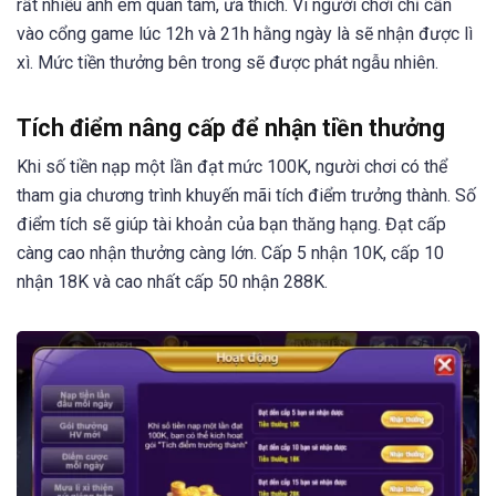
rất nhiều anh em quan tâm, ưa thích. Vì người chơi chỉ cần
vào cổng game lúc 12h và 21h hằng ngày là sẽ nhận được lì
xì. Mức tiền thưởng bên trong sẽ được phát ngẫu nhiên.
Tích điểm nâng cấp để nhận tiền thưởng
Khi số tiền nạp một lần đạt mức 100K, người chơi có thể
tham gia chương trình khuyến mãi tích điểm trưởng thành. Số
điểm tích sẽ giúp tài khoản của bạn thăng hạng. Đạt cấp
càng cao nhận thưởng càng lớn. Cấp 5 nhận 10K, cấp 10
nhận 18K và cao nhất cấp 50 nhận 288K.