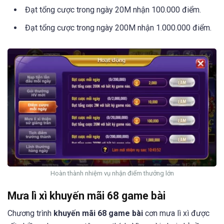
Đạt tổng cược trong ngày 20M nhận 100.000 điểm.
Đạt tổng cược trong ngày 200M nhận 1.000.000 điểm.
Hoàn thành nhiệm vụ nhận điểm thưởng lớn
Mưa lì xì khuyến mãi 68 game bài
Chương trình
khuyến mãi 68 game bài
cơn mưa lì xì được