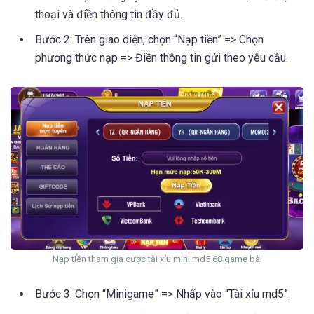
thoại và điền thông tin đầy đủ.
Bước 2: Trên giao diện, chọn “Nạp tiền” => Chọn
phương thức nạp => Điền thông tin gửi theo yêu cầu.
Nạp tiền tham gia cược tài xỉu mini md5 68 game bài
Bước 3: Chọn “Minigame” => Nhấp vào “Tài xỉu md5”.