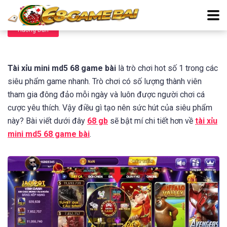
Hướng Dẫn
Tài xỉu mini md5 68 game bài
là trò chơi hot số 1 trong các
siêu phẩm game nhanh. Trò chơi có số lượng thành viên
tham gia đông đảo mỗi ngày và luôn được người chơi cá
cược yêu thích. Vậy điều gì tạo nên sức hút của siêu phẩm
này? Bài viết dưới đây
68 gb
sẽ bật mí chi tiết hơn về
tài xỉu
mini md5 68 game bài
.