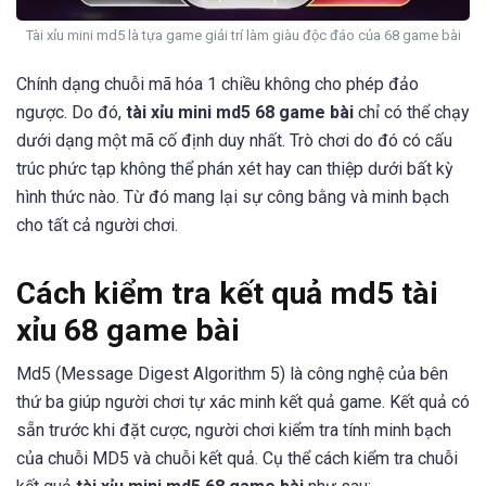
Tài xỉu mini md5 là tựa game giải trí làm giàu độc đáo của 68 game bài
Chính dạng chuỗi mã hóa 1 chiều không cho phép đảo
ngược. Do đó,
tài xỉu mini md5 68 game bài
chỉ có thể chạy
dưới dạng một mã cố định duy nhất. Trò chơi do đó có cấu
trúc phức tạp không thể phán xét hay can thiệp dưới bất kỳ
hình thức nào. Từ đó mang lại sự công bằng và minh bạch
cho tất cả người chơi.
Cách kiểm tra kết quả md5 tài
xỉu 68 game bài
Md5 (Message Digest Algorithm 5) là công nghệ của bên
thứ ba giúp người chơi tự xác minh kết quả game. Kết quả có
sẵn trước khi đặt cược, người chơi kiểm tra tính minh bạch
của chuỗi MD5 và chuỗi kết quả. Cụ thể cách kiểm tra chuỗi