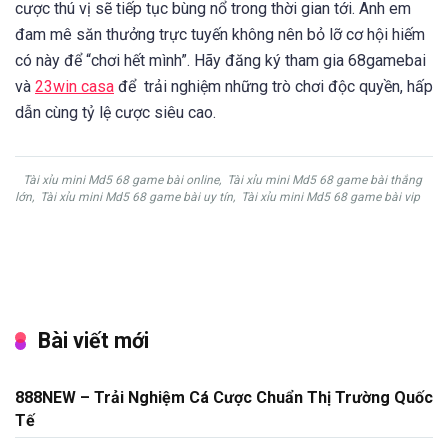
cược thú vị sẽ tiếp tục bùng nổ trong thời gian tới. Anh em
đam mê săn thưởng trực tuyến không nên bỏ lỡ cơ hội hiếm
có này để “chơi hết mình”. Hãy đăng ký tham gia 68gamebai
và
23win casa
để
trải nghiệm những trò chơi độc quyền, hấp
dẫn cùng tỷ lệ cược siêu cao.
Tài xỉu mini Md5 68 game bài online
,
Tài xỉu mini Md5 68 game bài thắng
lớn
,
Tài xỉu mini Md5 68 game bài uy tín
,
Tài xỉu mini Md5 68 game bài vip
Bài viết mới
888NEW – Trải Nghiệm Cá Cược Chuẩn Thị Trường Quốc
Tế