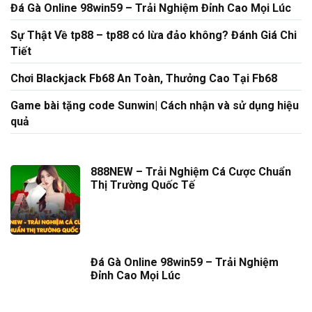
Đá Gà Online 98win59 – Trải Nghiệm Đỉnh Cao Mọi Lúc
Sự Thật Về tp88 – tp88 có lừa đảo không? Đánh Giá Chi
Tiết
Chơi Blackjack Fb68 An Toàn, Thưởng Cao Tại Fb68
Game bài tặng code Sunwin| Cách nhận và sử dụng hiệu
quả
888NEW – Trải Nghiệm Cá Cược Chuẩn
Thị Trường Quốc Tế
Đá Gà Online 98win59 – Trải Nghiệm
Đỉnh Cao Mọi Lúc