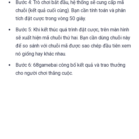
Bước 4: Trò chơi bắt đầu, hệ thống sẽ cung cấp mã
chuỗi (kết quả cuối cùng). Bạn cần tính toán và phân
tích đặt cược trong vòng 50 giây.
Bước 5: Khi kết thúc quá trình đặt cược, trên màn hình
sẽ xuất hiện mã chuỗi thứ hai. Bạn cần dùng chuỗi này
để so sánh với chuỗi mã được sao chép đầu tiên xem
nó giống hay khác nhau.
Bước 6: 68gamebai công bố kết quả và trao thưởng
cho người chơi thắng cuộc.